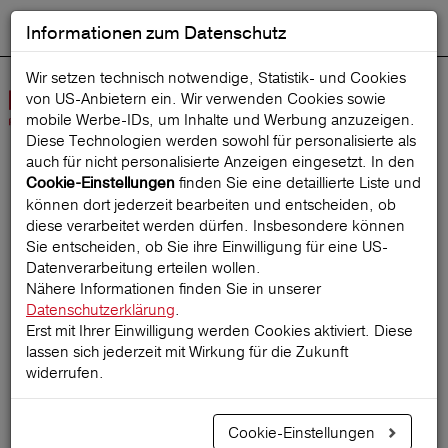
Informationen zum Datenschutz
ENGLISH
Ausgewählt
DEUTSCH
Suche starten
Sprache:
Wir setzen technisch notwendige, Statistik- und Cookies
von US-Anbietern ein. Wir verwenden Cookies sowie
Navig
mobile Werbe‑IDs, um Inhalte und Werbung anzuzeigen.
öffne
Diese Technologien werden sowohl für personalisierte als
auch für nicht personalisierte Anzeigen eingesetzt. In den
finden Sie eine detaillierte Liste und
Cookie-Einstellungen
Startseite
ReiseMagazin
können dort jederzeit bearbeiten und entscheiden, ob
diese verarbeitet werden dürfen. Insbesondere können
Sie entscheiden, ob Sie ihre Einwilligung für eine US-
Datenverarbeitung erteilen wollen.
Slow Travel: entspannt
Nähere Informationen finden Sie in unserer
Datenschutzerklärung
.
reisen statt hetzen
Erst mit Ihrer Einwilligung werden Cookies aktiviert. Diese
lassen sich jederzeit mit Wirkung für die Zukunft
widerrufen.
31.05.2025
Cookie-Einstellungen