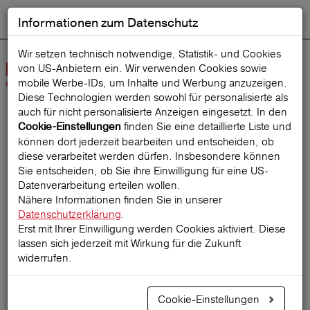
Informationen zum Datenschutz
ENGLISH
Ausgewählt
DEUTSCH
Suche starten
Sprache:
Wir setzen technisch notwendige, Statistik- und Cookies
von US-Anbietern ein. Wir verwenden Cookies sowie
Navig
mobile Werbe‑IDs, um Inhalte und Werbung anzuzeigen.
öffne
Diese Technologien werden sowohl für personalisierte als
auch für nicht personalisierte Anzeigen eingesetzt. In den
finden Sie eine detaillierte Liste und
Cookie-Einstellungen
Startseite
ReiseMagazin
können dort jederzeit bearbeiten und entscheiden, ob
diese verarbeitet werden dürfen. Insbesondere können
Sie entscheiden, ob Sie ihre Einwilligung für eine US-
Datenverarbeitung erteilen wollen.
Die ultimative Packliste
Nähere Informationen finden Sie in unserer
Datenschutzerklärung
.
Erst mit Ihrer Einwilligung werden Cookies aktiviert. Diese
lassen sich jederzeit mit Wirkung für die Zukunft
01.09.2023
widerrufen.
Cookie-Einstellungen