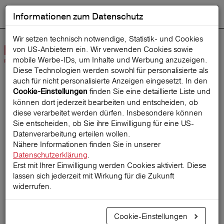
Informationen zum Datenschutz
ENGLISH
Ausgewählt
DEUTSCH
Suche starten
Sprache:
Wir setzen technisch notwendige, Statistik- und Cookies
von US-Anbietern ein. Wir verwenden Cookies sowie
Navig
mobile Werbe‑IDs, um Inhalte und Werbung anzuzeigen.
öffne
Diese Technologien werden sowohl für personalisierte als
auch für nicht personalisierte Anzeigen eingesetzt. In den
finden Sie eine detaillierte Liste und
Cookie-Einstellungen
Startseite
ReiseMagazin
können dort jederzeit bearbeiten und entscheiden, ob
diese verarbeitet werden dürfen. Insbesondere können
Sie entscheiden, ob Sie ihre Einwilligung für eine US-
Datenverarbeitung erteilen wollen.
Direkt Abrechnung mit
Nähere Informationen finden Sie in unserer
Datenschutzerklärung
.
Krankenhäusern
Erst mit Ihrer Einwilligung werden Cookies aktiviert. Diese
lassen sich jederzeit mit Wirkung für die Zukunft
widerrufen.
15.01.2018
Cookie-Einstellungen