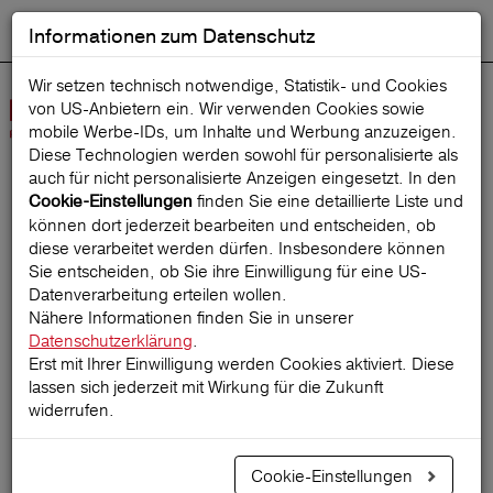
Informationen zum Datenschutz
ENGLISH
Ausgewählt
DEUTSCH
Suche starten
Sprache:
Wir setzen technisch notwendige, Statistik- und Cookies
von US-Anbietern ein. Wir verwenden Cookies sowie
Navig
mobile Werbe‑IDs, um Inhalte und Werbung anzuzeigen.
öffne
Diese Technologien werden sowohl für personalisierte als
auch für nicht personalisierte Anzeigen eingesetzt. In den
finden Sie eine detaillierte Liste und
Cookie-Einstellungen
Startseite
ReiseMagazin
können dort jederzeit bearbeiten und entscheiden, ob
diese verarbeitet werden dürfen. Insbesondere können
Sie entscheiden, ob Sie ihre Einwilligung für eine US-
Datenverarbeitung erteilen wollen.
Frühling, Sommer, Herbst
Nähere Informationen finden Sie in unserer
Datenschutzerklärung
.
und Winter
Erst mit Ihrer Einwilligung werden Cookies aktiviert. Diese
lassen sich jederzeit mit Wirkung für die Zukunft
widerrufen.
30.01.2019
Cookie-Einstellungen