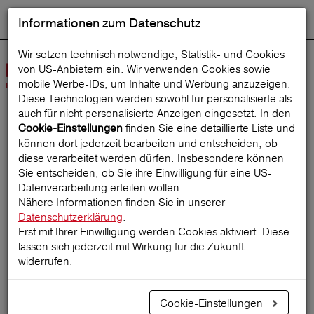
Informationen zum Datenschutz
ENGLISH
Ausgewählt
DEUTSCH
Suche starten
Sprache:
Wir setzen technisch notwendige, Statistik- und Cookies
von US-Anbietern ein. Wir verwenden Cookies sowie
Navig
mobile Werbe‑IDs, um Inhalte und Werbung anzuzeigen.
öffne
Diese Technologien werden sowohl für personalisierte als
auch für nicht personalisierte Anzeigen eingesetzt. In den
finden Sie eine detaillierte Liste und
Cookie-Einstellungen
Startseite
ReiseMagazin
können dort jederzeit bearbeiten und entscheiden, ob
diese verarbeitet werden dürfen. Insbesondere können
Sie entscheiden, ob Sie ihre Einwilligung für eine US-
Datenverarbeitung erteilen wollen.
Mit einer
Nähere Informationen finden Sie in unserer
Datenschutzerklärung
.
Mittelohrentzündung ins
Erst mit Ihrer Einwilligung werden Cookies aktiviert. Diese
Flugzeug? Schlechte Idee!
lassen sich jederzeit mit Wirkung für die Zukunft
widerrufen.
Cookie-Einstellungen
13.03.2025