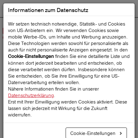
Informationen zum Datenschutz
ENGLISH
Ausgewählt
DEUTSCH
Suche starten
Sprache:
Wir setzen technisch notwendige, Statistik- und Cookies
von US-Anbietern ein. Wir verwenden Cookies sowie
Navig
mobile Werbe‑IDs, um Inhalte und Werbung anzuzeigen.
öffne
Diese Technologien werden sowohl für personalisierte als
auch für nicht personalisierte Anzeigen eingesetzt. In den
finden Sie eine detaillierte Liste und
Cookie-Einstellungen
Startseite
ReiseMagazin
können dort jederzeit bearbeiten und entscheiden, ob
diese verarbeitet werden dürfen. Insbesondere können
Sie entscheiden, ob Sie ihre Einwilligung für eine US-
Datenverarbeitung erteilen wollen.
Mit Packliste bestens
Nähere Informationen finden Sie in unserer
Datenschutzerklärung
.
vorbereitet in den Urlaub
Erst mit Ihrer Einwilligung werden Cookies aktiviert. Diese
lassen sich jederzeit mit Wirkung für die Zukunft
widerrufen.
31.03.2025
Cookie-Einstellungen