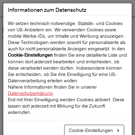
Informationen zum Datenschutz
ENGLISH
Ausgewählt
DEUTSCH
Suche starten
Sprache:
Wir setzen technisch notwendige, Statistik- und Cookies
von US-Anbietern ein. Wir verwenden Cookies sowie
Navig
mobile Werbe‑IDs, um Inhalte und Werbung anzuzeigen.
öffne
Diese Technologien werden sowohl für personalisierte als
auch für nicht personalisierte Anzeigen eingesetzt. In den
finden Sie eine detaillierte Liste und
Cookie-Einstellungen
Startseite
ReiseMagazin
können dort jederzeit bearbeiten und entscheiden, ob
diese verarbeitet werden dürfen. Insbesondere können
Sie entscheiden, ob Sie ihre Einwilligung für eine US-
Datenverarbeitung erteilen wollen.
Reisetipps für New York
Nähere Informationen finden Sie in unserer
Datenschutzerklärung
.
City: Den Big Apple
Erst mit Ihrer Einwilligung werden Cookies aktiviert. Diese
lassen sich jederzeit mit Wirkung für die Zukunft
entdecken!
widerrufen.
Cookie-Einstellungen
15.09.2025