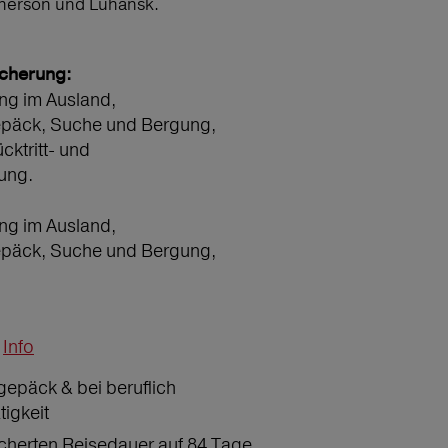
Cherson und Luhansk.
icherung:
ng im Ausland,
epäck, Suche und Bergung,
ücktritt- und
ung.
ng im Ausland,
epäck, Suche und Bergung,
Info
gepäck & bei beruflich
tigkeit
icherten Reisedauer auf 84 Tage