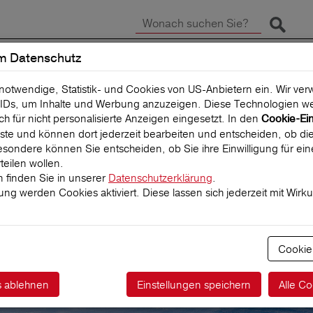
Suche 
m Datenschutz
SCHADEN MELDEN
REISEVERSICHERUNG
 notwendige, Statistik- und Cookies von US-Anbietern ein. Wir v
IDs, um Inhalte und Werbung anzuzeigen. Diese Technologien we
uch für nicht personalisierte Anzeigen eingesetzt. In den
Cookie-Ei
 Liste und können dort jederzeit bearbeiten und entscheiden, ob die
sondere können Sie entscheiden, ob Sie ihre Einwilligung für ei
teilen wollen.
 finden Sie in unserer
Datenschutzerklärung
.
igung werden Cookies aktiviert. Diese lassen sich jederzeit mit Wirk
ktführer für
herungen
Cookie
s ablehnen
Einstellungen speichern
Alle Co