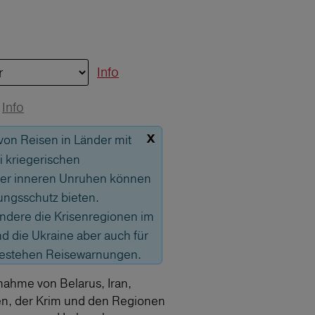
Info
Info
x
 von Reisen in Länder mit
 kriegerischen
er inneren Unruhen können
ungsschutz bieten.
sondere die Krisenregionen im
 die Ukraine aber auch für
bestehen Reisewarnungen.
nahme von Belarus, Iran,
en, der Krim und den Regionen