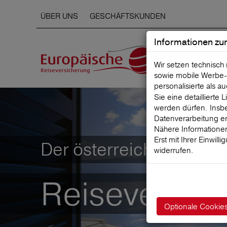
ÜBER UNS
GESCHÄFTSKUNDEN
Informationen zu
Wir setzen technisch
sowie mobile Werbe‑
personalisierte als a
Sie eine detaillierte
werden dürfen. Insbe
Datenverarbeitung er
Nähere Informationen
Erst mit Ihrer Einwill
Der österreichische Mar
widerrufen.
Reiseversic
Optionale Cookie