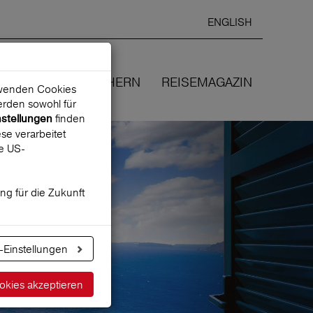
ENGLISH
Ausgewählte
DEUTSCH
starten
Sprache:
EN
WIR VERSICHERN
REISEMAGAZIN
erwenden Cookies
rden sowohl für
finden
nstellungen
se verarbeitet
ne US-
ung für die Zukunft
-Einstellungen
okies akzeptieren