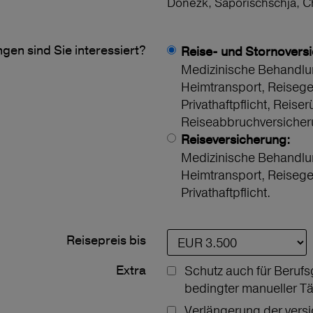
Donezk, Saporischschja, 
gen sind Sie interessiert?
Reise- und Stornovers
Medizinische Behandlu
Heimtransport, Reiseg
Privathaftpflicht, Reiser
Reiseabbruchversicher
Reiseversicherung:
Medizinische Behandlu
Heimtransport, Reiseg
Privathaftpflicht.
Reisepreis bis
Extra
Schutz auch für Berufs
bedingter manueller Tä
Verlängerung der vers