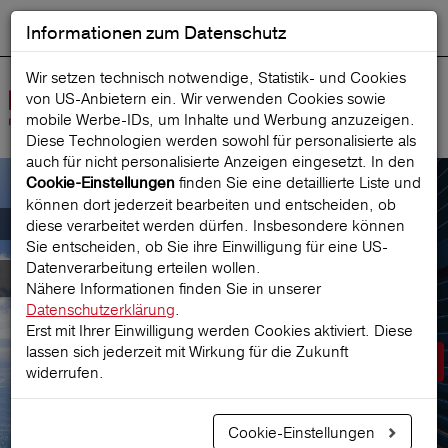
Informationen zum Datenschutz
ENGLISH
Ausgewählt
DEUTSCH
Suche starten
Sprache:
Wir setzen technisch notwendige, Statistik- und Cookies
von US-Anbietern ein. Wir verwenden Cookies sowie
Navig
mobile Werbe‑IDs, um Inhalte und Werbung anzuzeigen.
öffne
Diese Technologien werden sowohl für personalisierte als
auch für nicht personalisierte Anzeigen eingesetzt. In den
finden Sie eine detaillierte Liste und
Cookie-Einstellungen
können dort jederzeit bearbeiten und entscheiden, ob
Der österreichische Marktführer für
diese verarbeitet werden dürfen. Insbesondere können
Sie entscheiden, ob Sie ihre Einwilligung für eine US-
Datenverarbeitung erteilen wollen.
Reiseversicherungen
Nähere Informationen finden Sie in unserer
Datenschutzerklärung
.
Erst mit Ihrer Einwilligung werden Cookies aktiviert. Diese
lassen sich jederzeit mit Wirkung für die Zukunft
Prämie berechnen
widerrufen.
Cookie-Einstellungen