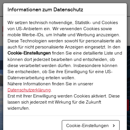
Informationen zum Datenschutz
ENGLISH
Ausgewählt
DEUTSCH
Suche starten
Sprache:
Wir setzen technisch notwendige, Statistik- und Cookies
von US-Anbietern ein. Wir verwenden Cookies sowie
Navig
mobile Werbe‑IDs, um Inhalte und Werbung anzuzeigen.
öffne
Diese Technologien werden sowohl für personalisierte als
auch für nicht personalisierte Anzeigen eingesetzt. In den
finden Sie eine detaillierte Liste und
Cookie-Einstellungen
können dort jederzeit bearbeiten und entscheiden, ob
Der österreichische Marktführer für
diese verarbeitet werden dürfen. Insbesondere können
Sie entscheiden, ob Sie ihre Einwilligung für eine US-
Datenverarbeitung erteilen wollen.
Reiseversicherungen
Nähere Informationen finden Sie in unserer
Datenschutzerklärung
.
Erst mit Ihrer Einwilligung werden Cookies aktiviert. Diese
lassen sich jederzeit mit Wirkung für die Zukunft
Prämie berechnen
widerrufen.
Cookie-Einstellungen