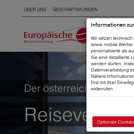
ÜBER UNS
GESCHÄFTSKUNDEN
Informationen zu
Wir setzen technisch
sowie mobile Werbe‑
personalisierte als a
Sie eine detaillierte
werden dürfen. Insbe
Datenverarbeitung er
Nähere Informationen
Erst mit Ihrer Einwill
Der österreichische Mar
widerrufen.
Reiseversic
Optionale Cookie