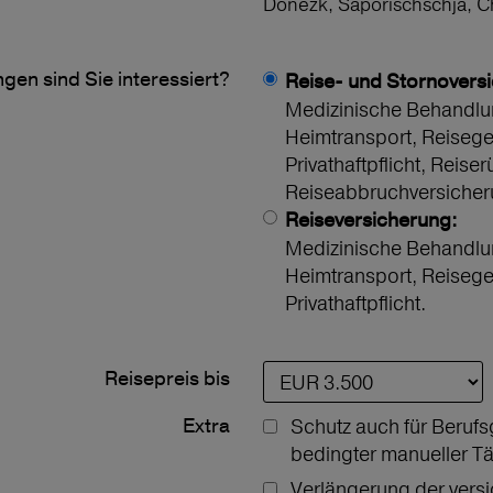
Donezk, Saporischschja, 
gen sind Sie interessiert?
Reise- und Stornovers
Medizinische Behandlu
Heimtransport, Reiseg
Privathaftpflicht, Reiser
Reiseabbruchversicher
Reiseversicherung:
Medizinische Behandlu
Heimtransport, Reiseg
Privathaftpflicht.
Reisepreis bis
Extra
Schutz auch für Berufs
bedingter manueller Tä
Verlängerung der vers