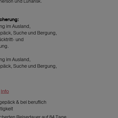
Cherson und Luhansk.
icherung:
ng im Ausland,
epäck, Suche und Bergung,
ücktritt- und
ung.
ng im Ausland,
epäck, Suche und Bergung,
Info
gepäck & bei beruflich
tigkeit
icherten Reisedauer auf 84 Tage