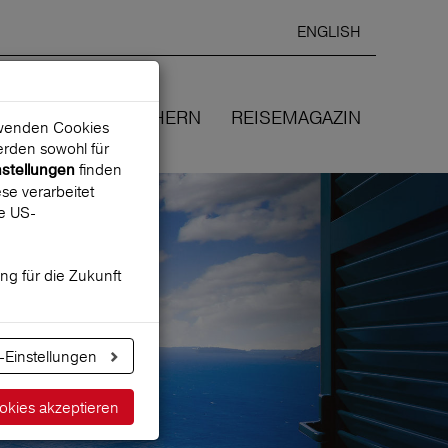
ENGLISH
Ausgewählte
DEUTSCH
starten
Sprache:
EN
WIR VERSICHERN
REISEMAGAZIN
erwenden Cookies
rden sowohl für
finden
nstellungen
se verarbeitet
ne US-
ung für die Zukunft
-Einstellungen
okies akzeptieren