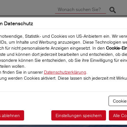
Suche 
m Datenschutz
SCHADEN MELDEN
REISEVERSICHERUNG
 notwendige, Statistik- und Cookies von US-Anbietern ein. Wir v
IDs, um Inhalte und Werbung anzuzeigen. Diese Technologien we
uch für nicht personalisierte Anzeigen eingesetzt. In den
Cookie-Ei
 Liste und können dort jederzeit bearbeiten und entscheiden, ob die
sondere können Sie entscheiden, ob Sie ihre Einwilligung für ei
teilen wollen.
 finden Sie in unserer
Datenschutzerklärung
.
igung werden Cookies aktiviert. Diese lassen sich jederzeit mit Wirk
ktführer für
herungen
Cookie
s ablehnen
Einstellungen speichern
Alle Co