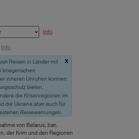
Info
Info
x
 von Reisen in Länder mit
 kriegerischen
er inneren Unruhen können
ungsschutz bieten.
sondere die Krisenregionen im
 die Ukraine aber auch für
bestehen Reisewarnungen.
nahme von Belarus, Iran,
en, der Krim und den Regionen