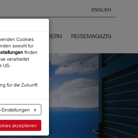
ENGLISH
Ausgewählte
DEUTSCH
starten
Sprache:
EN
WIR VERSICHERN
REISEMAGAZIN
erwenden Cookies
rden sowohl für
finden
nstellungen
se verarbeitet
ne US-
ung für die Zukunft
-Einstellungen
okies akzeptieren