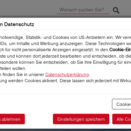
Suche 
m Datenschutz
SCHADEN MELDEN
REISEVERSICHERUNG
 notwendige, Statistik- und Cookies von US-Anbietern ein. Wir v
IDs, um Inhalte und Werbung anzuzeigen. Diese Technologien we
uch für nicht personalisierte Anzeigen eingesetzt. In den
Cookie-Ei
 Liste und können dort jederzeit bearbeiten und entscheiden, ob die
sondere können Sie entscheiden, ob Sie ihre Einwilligung für ei
teilen wollen.
 finden Sie in unserer
Datenschutzerklärung
.
igung werden Cookies aktiviert. Diese lassen sich jederzeit mit Wirk
ktführer für
herungen
Cookie
s ablehnen
Einstellungen speichern
Alle Co