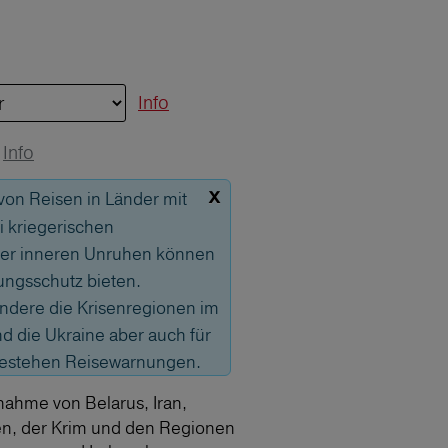
Info
Info
x
 von Reisen in Länder mit
 kriegerischen
er inneren Unruhen können
ungsschutz bieten.
sondere die Krisenregionen im
 die Ukraine aber auch für
bestehen Reisewarnungen.
nahme von Belarus, Iran,
en, der Krim und den Regionen