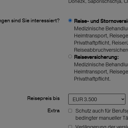
Donezk, Saporischschja, 
gen sind Sie interessiert?
Reise- und Stornovers
Medizinische Behandlu
Heimtransport, Reiseg
Privathaftpflicht, Reiser
Reiseabbruchversicher
Reiseversicherung:
Medizinische Behandlu
Heimtransport, Reiseg
Privathaftpflicht.
Reisepreis bis
Extra
Schutz auch für Berufs
bedingter manueller Tä
Verlängerung der vers