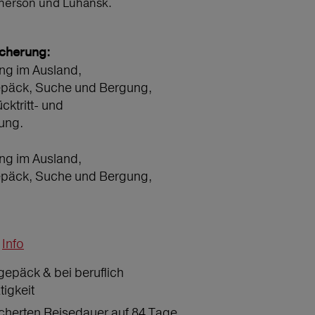
Cherson und Luhansk.
icherung:
ng im Ausland,
epäck, Suche und Bergung,
ücktritt- und
ung.
ng im Ausland,
epäck, Suche und Bergung,
Info
gepäck & bei beruflich
tigkeit
icherten Reisedauer auf 84 Tage