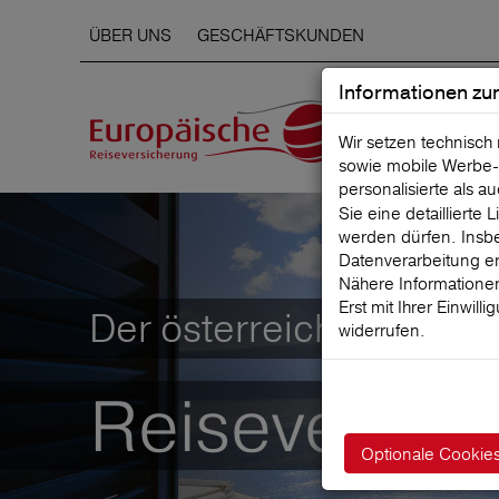
ÜBER UNS
GESCHÄFTSKUNDEN
Informationen zu
Wir setzen technisch
sowie mobile Werbe‑
personalisierte als a
Sie eine detaillierte
werden dürfen. Insbe
Datenverarbeitung er
Nähere Informationen
Erst mit Ihrer Einwill
Der österreichische Mar
widerrufen.
Reiseversic
Optionale Cookie