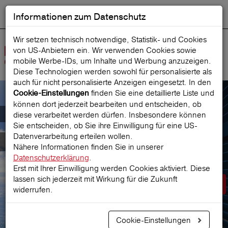
Informationen zum Datenschutz
ENGLISH
Ausgewählt
DEUTSCH
Suche starten
Sprache:
Wir setzen technisch notwendige, Statistik- und Cookies
von US-Anbietern ein. Wir verwenden Cookies sowie
Navig
mobile Werbe‑IDs, um Inhalte und Werbung anzuzeigen.
öffne
Diese Technologien werden sowohl für personalisierte als
auch für nicht personalisierte Anzeigen eingesetzt. In den
finden Sie eine detaillierte Liste und
Cookie-Einstellungen
können dort jederzeit bearbeiten und entscheiden, ob
Der österreichische Marktführer für
diese verarbeitet werden dürfen. Insbesondere können
Sie entscheiden, ob Sie ihre Einwilligung für eine US-
Datenverarbeitung erteilen wollen.
Reiseversicherungen
Nähere Informationen finden Sie in unserer
Datenschutzerklärung
.
Erst mit Ihrer Einwilligung werden Cookies aktiviert. Diese
lassen sich jederzeit mit Wirkung für die Zukunft
Prämie berechnen
widerrufen.
Cookie-Einstellungen