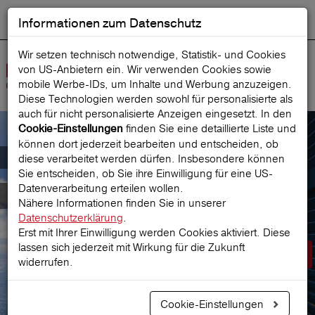
Informationen zum Datenschutz
ENGLISH
Ausgewählt
DEUTSCH
Suche starten
Sprache:
Wir setzen technisch notwendige, Statistik- und Cookies
von US-Anbietern ein. Wir verwenden Cookies sowie
Navig
mobile Werbe‑IDs, um Inhalte und Werbung anzuzeigen.
öffne
Diese Technologien werden sowohl für personalisierte als
auch für nicht personalisierte Anzeigen eingesetzt. In den
finden Sie eine detaillierte Liste und
Cookie-Einstellungen
können dort jederzeit bearbeiten und entscheiden, ob
Der österreichische Marktführer für
diese verarbeitet werden dürfen. Insbesondere können
Sie entscheiden, ob Sie ihre Einwilligung für eine US-
Datenverarbeitung erteilen wollen.
Reiseversicherungen
Nähere Informationen finden Sie in unserer
Datenschutzerklärung
.
Erst mit Ihrer Einwilligung werden Cookies aktiviert. Diese
lassen sich jederzeit mit Wirkung für die Zukunft
Prämie berechnen
widerrufen.
Cookie-Einstellungen