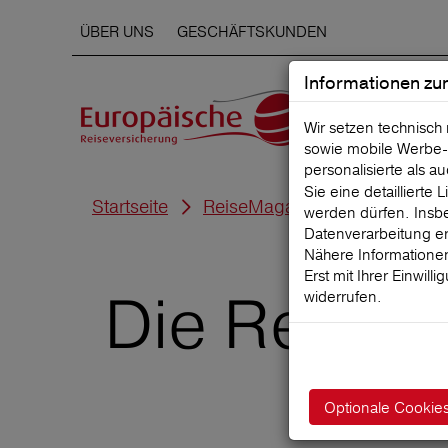
ÜBER UNS
GESCHÄFTSKUNDEN
Informationen zu
Wir setzen technisch
sowie mobile Werbe‑
personalisierte als a
Sie eine detaillierte
Startseite
ReiseMagazin
werden dürfen. Insbe
Datenverarbeitung er
Nähere Informationen
Erst mit Ihrer Einwill
Die Reise-B
widerrufen.
Optionale Cookie