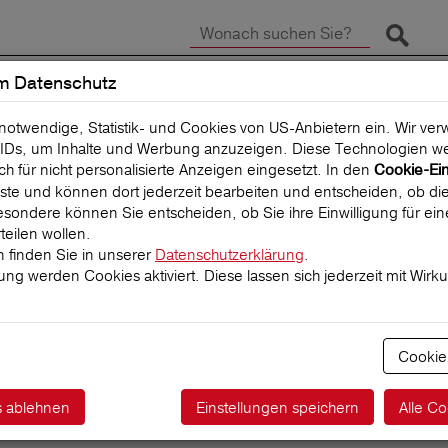
Suche 
m Datenschutz
SCHADEN MELDEN
REISEVERSICHERUNG
 notwendige, Statistik- und Cookies von US-Anbietern ein. Wir v
IDs, um Inhalte und Werbung anzuzeigen. Diese Technologien we
uch für nicht personalisierte Anzeigen eingesetzt. In den
Cookie-Ei
 Liste und können dort jederzeit bearbeiten und entscheiden, ob die
sondere können Sie entscheiden, ob Sie ihre Einwilligung für ei
teilen wollen.
 finden Sie in unserer
Datenschutzerklärung
.
igung werden Cookies aktiviert. Diese lassen sich jederzeit mit Wirk
ucketlist für T
Cookie
s ablehnen
Einstellungen speichern
Alle Co
26.07.2022