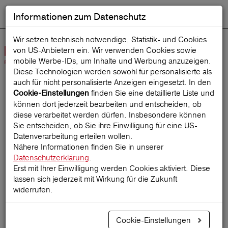
Informationen zum Datenschutz
ENGLISH
Ausgewählt
DEUTSCH
Suche starten
Sprache:
Wir setzen technisch notwendige, Statistik- und Cookies
von US-Anbietern ein. Wir verwenden Cookies sowie
Navig
mobile Werbe‑IDs, um Inhalte und Werbung anzuzeigen.
öffne
Diese Technologien werden sowohl für personalisierte als
auch für nicht personalisierte Anzeigen eingesetzt. In den
finden Sie eine detaillierte Liste und
Cookie-Einstellungen
Startseite
ReiseMagazin
können dort jederzeit bearbeiten und entscheiden, ob
diese verarbeitet werden dürfen. Insbesondere können
Sie entscheiden, ob Sie ihre Einwilligung für eine US-
Datenverarbeitung erteilen wollen.
Planung einer Last-
Nähere Informationen finden Sie in unserer
Datenschutzerklärung
.
Minute-Reise
Erst mit Ihrer Einwilligung werden Cookies aktiviert. Diese
lassen sich jederzeit mit Wirkung für die Zukunft
widerrufen.
18.02.2025
Cookie-Einstellungen