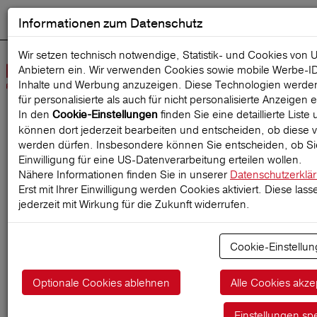
Informationen zum Datenschutz
ENGLISH
Ausgewählt
DEUTSCH
Suche starten
Sprache:
Wir setzen technisch notwendige, Statistik- und Cookies von 
Anbietern ein. Wir verwenden Cookies sowie mobile Werbe‑I
Navig
Inhalte und Werbung anzuzeigen. Diese Technologien werde
öffne
für personalisierte als auch für nicht personalisierte Anzeigen 
In den
finden Sie eine detaillierte Liste
Cookie-Einstellungen
können dort jederzeit bearbeiten und entscheiden, ob diese v
Startseite
ReiseMagazin
werden dürfen. Insbesondere können Sie entscheiden, ob Sie
Einwilligung für eine US-Datenverarbeitung erteilen wollen.
Nähere Informationen finden Sie in unserer
Datenschutzerklä
Erst mit Ihrer Einwilligung werden Cookies aktiviert. Diese lass
Backpacking: So gelingt
jederzeit mit Wirkung für die Zukunft widerrufen.
Ihre sichere und
Cookie-Einstellu
entspannte Rucksackreise
Optionale Cookies ablehnen
Alle Cookies akze
06.02.2026
Einstellungen sp