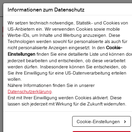
Informationen zum Datenschutz
ENGLISH
Ausgewählt
DEUTSCH
Suche starten
Sprache:
Wir setzen technisch notwendige, Statistik- und Cookies von
US-Anbietern ein. Wir verwenden Cookies sowie mobile
Navig
Werbe‑IDs, um Inhalte und Werbung anzuzeigen. Diese
öffne
Technologien werden sowohl für personalisierte als auch für
nicht personalisierte Anzeigen eingesetzt. In den
Cookie-
finden Sie eine detaillierte Liste und können dor
Einstellungen
Startseite
ReiseMagazin
jederzeit bearbeiten und entscheiden, ob diese verarbeitet
werden dürfen. Insbesondere können Sie entscheiden, ob
Sie ihre Einwilligung für eine US-Datenverarbeitung erteilen
wollen.
Handgepäck-Regeln
Nähere Informationen finden Sie in unserer
Datenschutzerklärung
.
2026: Das gilt für Maße,
Erst mit Ihrer Einwilligung werden Cookies aktiviert. Diese
Gewicht und Flüssigkeiten
lassen sich jederzeit mit Wirkung für die Zukunft widerrufen.
Cookie-Einstellungen
29.06.2026